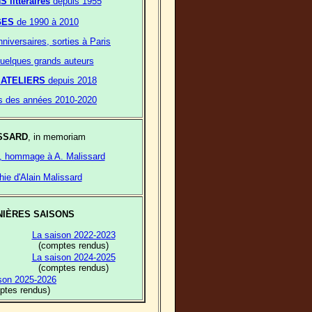
littéraires
depuis 1955
GES
de 1990 à 2010
nniversaires, sorties à Paris
quelques grands auteurs
s
ATELIERS
depuis 2018
s des années 2010-2020
SSARD
, in memoriam
", hommage à A. Malissard
hie d'Alain Malissard
NIÈRES SAISONS
La saison 2022-2023
(comptes rendus)
La saison 2024-2025
(comptes rendus)
son 2025-2026
ptes rendus)