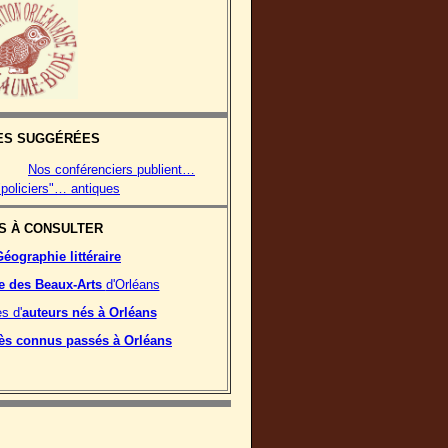
ES
SUGGÉRÉES
Nos conférenciers publient…
policiers"… antiques
S À CONSULTER
Géographie littéraire
 des Beaux-Arts
d'Orléans
s d'
auteurs nés à Orléans
rès connus passés à Orléans