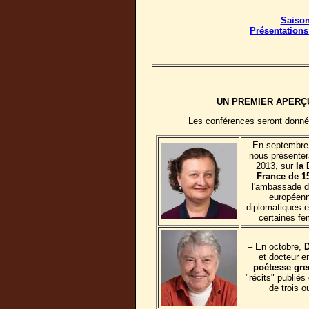
Saison
Présentation
UN PREMIER APERÇU
Les conférences seront donnée
– En septembre
nous présenter
2013, sur
la 
France de 1
l'ambassade d
européenne
diplomatiques e
certaines fe
– En octobre,
et docteur e
poétesse gr
"récits" publié
de trois 