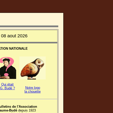
 08 aout 2026
ATION NATIONALE
Qui était
Notre logo
G. Budé ?
la chouette
ulletins de l'Association
laume-Budé
depuis 1923