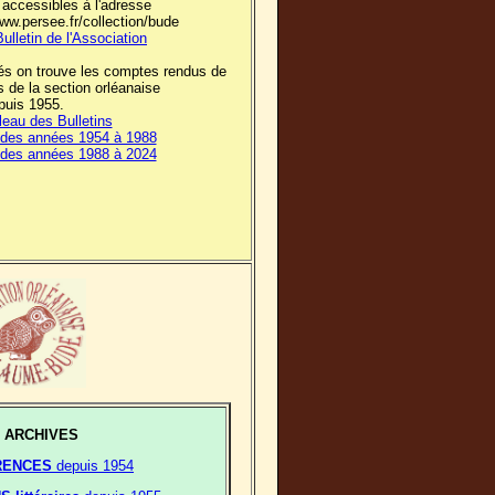
 accessibles à l'adresse
www.persee.fr/collection/bude
ulletin de l'Association
és on trouve les comptes rendus de
s de la section orléanaise
puis 1955.
bleau des Bulletins
des années 1954 à 1988
des années 1988 à 2024
 ARCHIVES
RENCES
depuis 1954