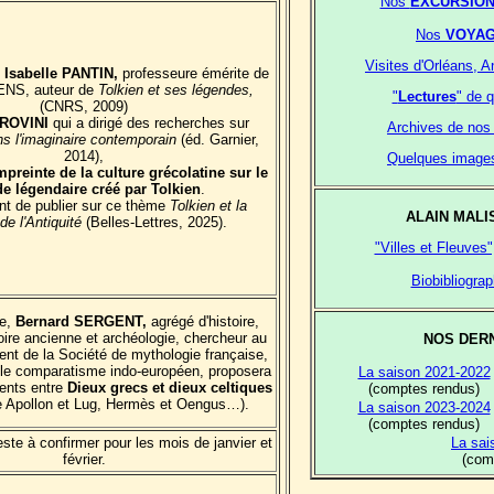
Nos
EXCURSIONS 
Nos
VOYA
Visites d'Orléans, A
,
Isabelle PANTIN,
professeure émérite de
l'ENS, auteur de
Tolkien et ses légendes,
"
Lectures
" de 
(CNRS, 2009)
ROVINI
qui a dirigé des recherches sur
Archives de no
ns l'imaginaire contemporain
(éd. Garnier,
2014),
Quelques image
mpreinte de la culture grécolatine sur le
 légendaire créé par Tolkien
.
nt de publier sur ce thème
Tolkien et la
ALAIN MALI
e l'Antiquité
(Belles-Lettres, 2025).
"Villes et Fleuves
Biobibliograp
e,
Bernard SERGENT,
agrégé d'histoire,
oire ancienne et archéologie, chercheur au
NOS DER
nt de la Société de mythologie française,
 le comparatisme indo-européen, proposera
La saison 2021-2022
ents entre
Dieux grecs et dieux celtiques
(comptes rendus)
e Apollon et Lug, Hermès et Oengus…).
La saison 2023-2024
(comptes rendus)
te à confirmer pour les mois de janvier et
La sai
février.
(com