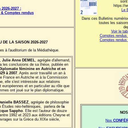
sont
https://
 2026-2027 :
Le B
s & Comptes rendus
Dans ces Bulletins numéris
toutes les saison
de
Voir le ta
Comptes rendus 
Comptes rendus 
 DE LA SAISON 2026-2027
s à l'auditorium de la Médiathèque.
,
Julie Anne DEMEL
, agrégée d'allemand,
a les conclusions de sa thèse, publiée en
Diplomatie féminine en Autriche et en
529 à 2007
. Après avoir travaillé un an à
e France en Autriche et à la Commission
, elle s'est intéressée aux relations
t européennes et en particulier au rôle que
mmes ont joué sur le plan diplomatique.
Danielle BASSEZ
, agrégée de philosophie
n Études néo-helléniques, parlera de
la
ecque Sappho
. Elle est l'auteur de douze
NOS
s entre 1992 et 2023 aux éditions Cheyne et
ouvrages sur la Grèce du XIXe siècle,
Nos
CONFÉ