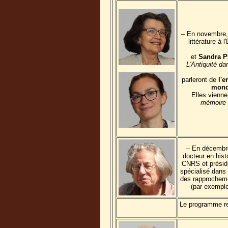
– En novembre
littérature à 
et
Sandra P
L'Antiquité da
parleront de
l'e
monde
Elles vienne
mémoire d
– En décembr
docteur en hist
CNRS et préside
spécialisé dans
des rapprochem
(par exempl
Le programme res