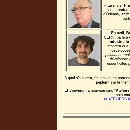
– En mars,
Phi
et Littératur
d'Orléans, anim
parl
– En avril,
B
CERN, parlera 
industriell
monrera que l
développé
puissance motr
développer 
essentielles 
A quoi s'ajoutera, fin janvier, en parte
peplum" sur le thèm
Et s'ouvriront à nouveau cinq "
Ateliers
maintenan
l
es ATELIERS de