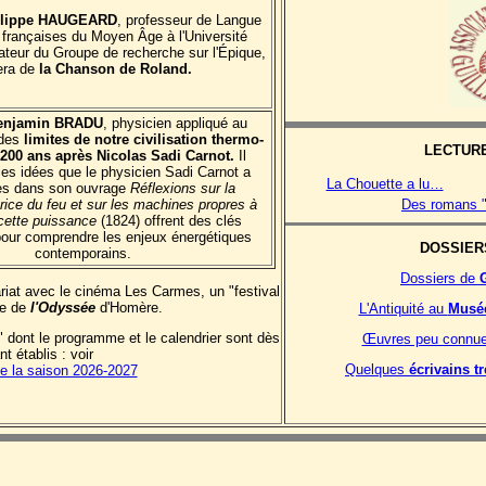
lippe HAUGEARD
, professeur de Langue
e françaises du Moyen Âge à l'Université
ateur du Groupe de recherche sur l'Épique,
era de
la Chanson de Roland.
enjamin BRADU
, physicien appliqué au
des
limites de notre civilisation thermo-
LECTUR
e 200 ans après Nicolas Sadi Carnot.
Il
es idées que le physicien Sadi Carnot a
La Chouette a lu…
es dans son ouvrage
Réflexions sur la
ice du feu et sur les machines propres à
Des romans "
cette puissance
(1824) offrent des clés
pour comprendre les enjeux énergétiques
DOSSIER
contemporains.
Dossiers de
nariat avec le cinéma Les Carmes, un "festival
e de
l'Odyssée
d'Homère.
L'Antiquité au
Musée
" dont le programme et le calendrier sont dès
Œuvres peu connue
t établis : voir
Quelques
écrivains t
 la saison 2026-2027