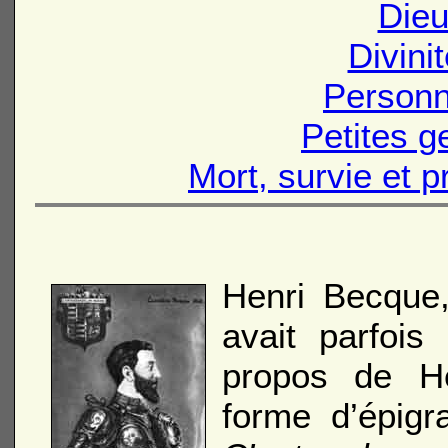
Dieu
Divini
Personn
Petites ge
Mort, survie et p
Henri Becque,
avait parfois
propos de He
forme d’épi