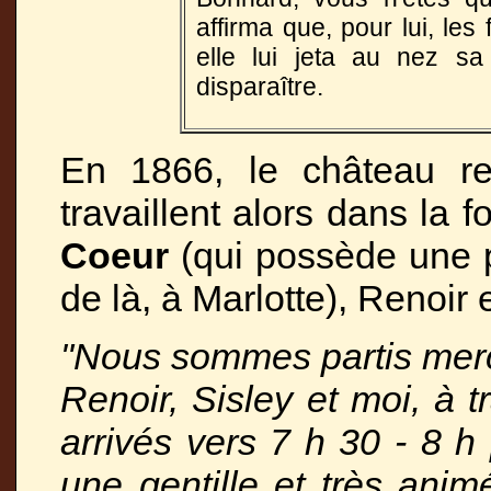
affirma que, pour lui, les 
elle lui jeta au nez s
disparaître.
En 1866, le château reç
travaillent alors dans la 
Coeur
(qui possède une p
de là, à Marlotte), Renoir e
"Nous sommes partis mercr
Renoir, Sisley et moi, à 
arrivés vers 7 h 30 - 8 h
une gentille et très animé