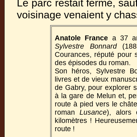
Le parc restait fermé, sau
voisinage venaient y chas
Anatole France
a 37 an
Sylvestre Bonnard
(18
Courances, réputé pour 
des épisodes du roman.
Son héros, Sylvestre B
livres et de vieux manusc
de Gabry, pour explorer s
à la gare de Melun et, p
route à pied vers le châ
roman
Lusance
), alors
kilomètres ! Heureusemen
route !