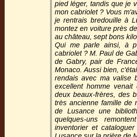
pied léger, tandis que je
mon cabriolet ? Vous m'av
je rentrais bredouille à
montez en voiture près de 
au château, sept bons kil
Qui me parle ainsi, à 
cabriolet ? M. Paul de Ga
de Gabry, pair de Fran
Monaco. Aussi bien, c'éta
rendais avec ma valise 
excellent homme venait d
deux beaux-frères, des b
très ancienne famille de
de Lusance une bibliot
quelques-uns remontent
inventorier et catalogue
Lusance sur la prière de 