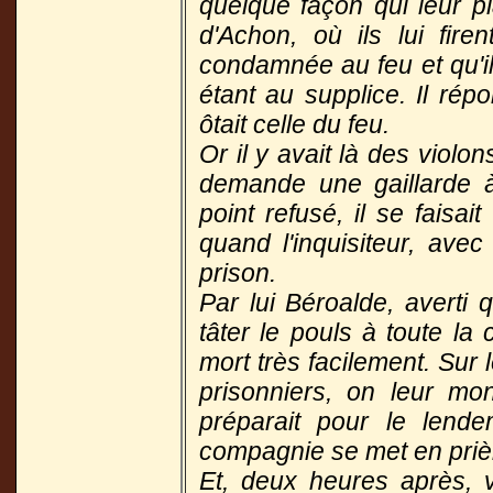
quelque façon qui leur pl
d'Achon, où ils lui fire
condamnée au feu et qu'il
étant au supplice. Il rép
ôtait celle du feu.
Or il y avait là des violo
demande une gaillarde à
point refusé, il se faisa
quand l'inquisiteur, avec
prison.
Par lui Béroalde, averti q
tâter le pouls à toute la
mort très facilement. Sur
prisonniers, on leur mo
préparait pour le lende
compagnie se met en priè
Et, deux heures après, 