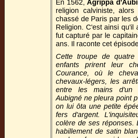
En 1562,
Agrippa d'Aub
religion calviniste, alor
chassé de Paris par les d
Religion. C'est ainsi qu'i
fut capturé par le capitai
ans. Il raconte cet épiso
Cette troupe de quatre
enfants prirent leur 
Courance, où le cheval
chevaux-légers, les arrêt
entre les mains d'un 
Aubigné ne pleura point p
on lui ôta une petite épé
fers d'argent. L'inquisit
colère de ses réponses. L
habillement de satin blan