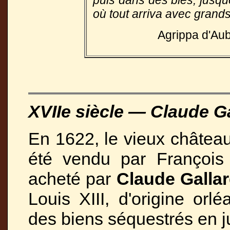
puis dans des blés, jusq
où tout arriva avec grand
Agrippa d'Au
XVIIe siècle — Claude Ga
En 1622, le vieux châtea
été vendu par François 
acheté par
Claude Galla
Louis XIII, d'origine orl
des biens séquestrés en ju