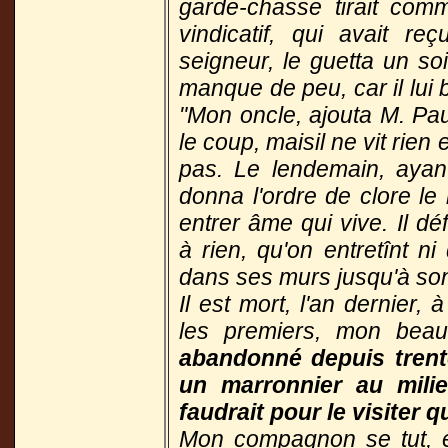
garde-chasse tirait com
vindicatif, qui avait r
seigneur, le guetta un soi
manque de peu, car il lui br
"Mon oncle, ajouta M. Pau
le coup, maisil ne vit rien
pas. Le lendemain, ayant 
donna l'ordre de clore le 
entrer âme qui vive. Il d
à rien, qu'on entretînt ni
dans ses murs jusqu'à son
Il est mort, l'an dernier
les premiers, mon beau
abandonné depuis trent
un marronnier au milie
faudrait pour le visiter q
Mon compagnon se tut, et 