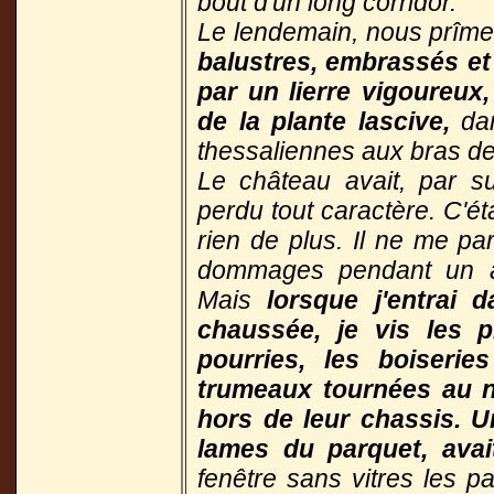
bout d'un long corridor.
Le lendemain, nous prîme
balustres, embrassés et
par un lierre vigoureux,
de la plante lascive,
dan
thessaliennes aux bras de
Le château avait, par s
perdu tout caractère. C'ét
rien de plus. Il ne me pa
dommages pendant un a
Mais
lorsque j'entrai 
chaussée, je vis les p
pourries, les boiserie
trumeaux tournées au n
hors de leur chassis. U
lames du parquet, avai
fenêtre sans vitres les p