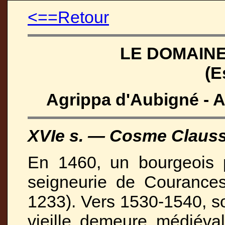
<==Retour
LE DOMAIN
(E
Agrippa d'Aubigné - A
XVIe s. — Cosme Clausse
En 1460, un bourgeois p
seigneurie de Courance
1233). Vers 1530-1540, son
vieille demeure médiéval