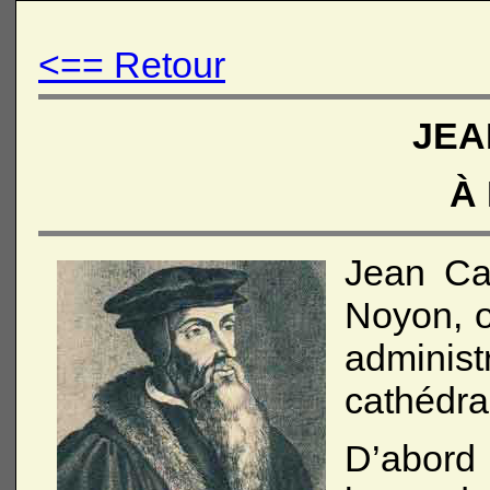
<== Retour
JEA
À
Jean Cal
Noyon, o
administ
cathédra
D’abord 