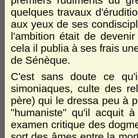
premiers rudiments du gr
quelques travaux d'éruditio
aux yeux de ses condiscip
l'ambition était de deven
cela il publia à ses frais un
de Sénèque.
C'est sans doute ce qu'i
simoniaques, culte des r
père) qui le dressa peu à peu
"humaniste" qu'il acquit 
examen critique des dogmes.
sort des âmes entre la mor