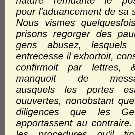
nature remuante le pos
pour l'aduancement de sa s
Nous vismes quelquesfoi
prisons regorger des pau
gens abusez, lesquels
entrecesse il exhortoit, cons
confirmoit par lettres,
manquoit de messa
ausquels les portes est
ouuvertes, nonobstant que
diligences que les Geo
apportassent au contraire.
les procedures qu'il ti