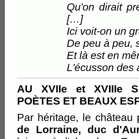
Qu'on dirait pr
[…]
Ici voit-on un g
De peu à peu, s
Et là est en m
L'écusson des 
AU XVIIe et XVIIIe
POÈTES ET BEAUX ES
Par héritage, le châtea
de Lorraine, duc d'Au