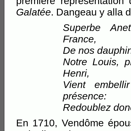
première représentation
Galatée
. Dangeau y alla 
Superbe Ane
France,
De nos dauphins
Notre Louis, 
Henri,
Vient embell
présence:
Redoublez donc
En 1710, Vendôme épousa